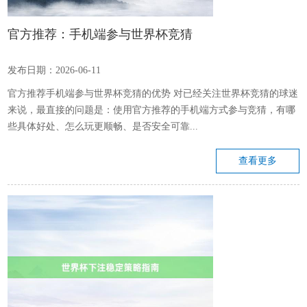
官方推荐：手机端参与世界杯竞猜
发布日期：2026-06-11
官方推荐手机端参与世界杯竞猜的优势 对已经关注世界杯竞猜的球迷
来说，最直接的问题是：使用官方推荐的手机端方式参与竞猜，有哪
些具体好处、怎么玩更顺畅、是否安全可靠...
查看更多