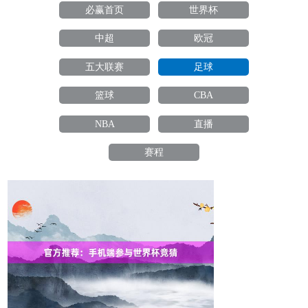
必赢首页
世界杯
中超
欧冠
五大联赛
足球
篮球
CBA
NBA
直播
赛程