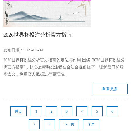
2026世界杯投注分析官方指南
发布日期：2026-05-04
2026世界杯投注分析官方指南的定位与作用 围绕“2026世界杯投注分
析官方指南”，核心是帮助投注者在合法合规前提下，理解盘口和赔
率含义，利用官方数据进行更理性...
查看更多
首页
1
2
3
4
5
6
7
8
下一页
末页