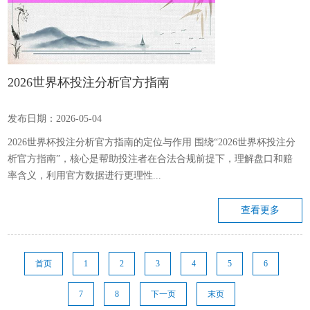
2026世界杯投注分析官方指南
发布日期：2026-05-04
2026世界杯投注分析官方指南的定位与作用 围绕“2026世界杯投注分
析官方指南”，核心是帮助投注者在合法合规前提下，理解盘口和赔
率含义，利用官方数据进行更理性...
查看更多
首页
1
2
3
4
5
6
7
8
下一页
末页