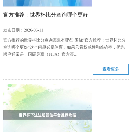
官方推荐：世界杯比分查询哪个更好
发布日期：2026-06-11
官方推荐的世界杯比分查询渠道有哪些 围绕“官方推荐：世界杯比分
查询哪个更好”这个问题必赢体育，如果只看权威性和准确率，优先
顺序通常是：国际足联（FIFA）官方渠...
查看更多