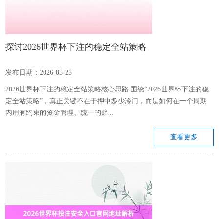
探讨2026世界杯下注的稳定全站策略
发布日期：2026-05-25
2026世界杯下注的稳定全站策略核心思路 围绕“2026世界杯下注的稳
定全站策略”，真正关键不在于押中多少冷门，而是如何在一个周期
内用有约束的资金管理、统一的赔...
查看更多