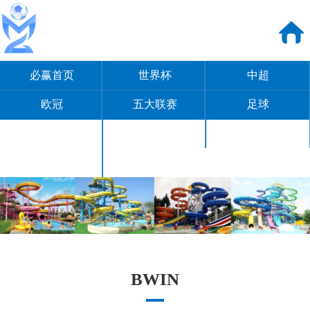
必赢首页
世界杯
中超
欧冠
五大联赛
足球
篮球
CBA
NBA
直播
BWIN